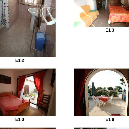
E1 3
E1 2
E1 0
E1 6