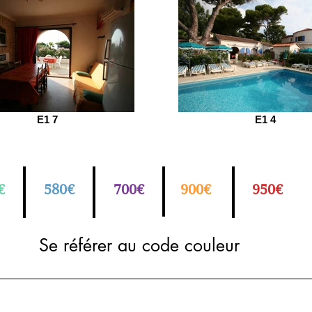
E1 7
E1 4
€
580€
700€
900€
950€
Se référer au code couleur