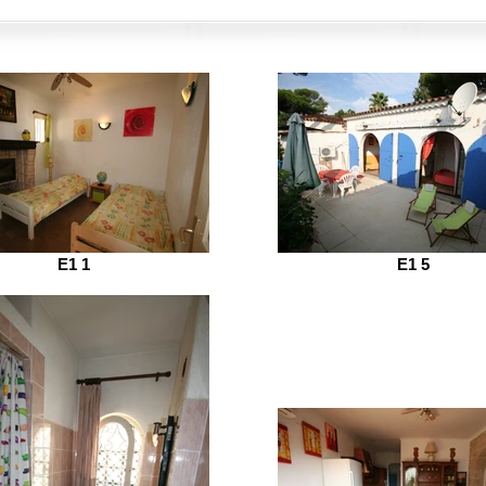
E1 1
E1 5